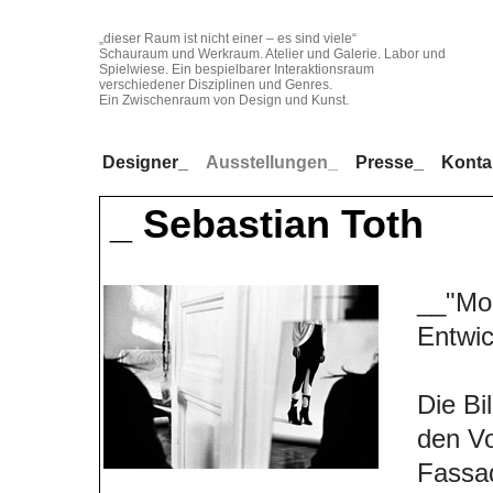
„dieser Raum ist nicht einer – es sind viele“
Schauraum und Werkraum. Atelier und Galerie. Labor und
Spielwiese. Ein bespielbarer Interaktionsraum
verschiedener Disziplinen und Genres.
Ein Zwischenraum von Design und Kunst.
Designer_
Ausstellungen_
Presse_
Konta
_ Sebastian Toth
__"Mod
Entwic
Die Bi
den Vo
Fassad