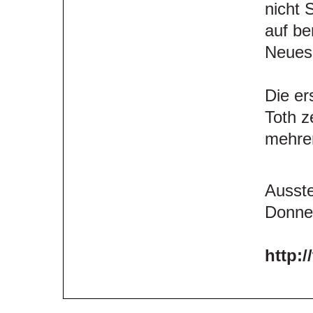
nicht 
auf be
Neues
Die er
Toth z
mehrer
Ausste
Donner
http:/