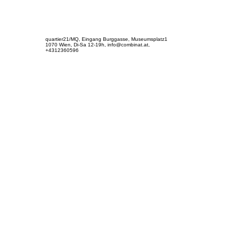
quartier21/MQ, Eingang Burggasse, Museumsplatz1
1070 Wien, Di-Sa 12-19h, info@combinat.at,
+4312360596