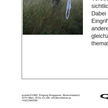
sichtl
Dabei
Eingri
andere
gleich
themati
quartier21/MQ, Eingang Burggasse, Museumsplatz1
1070 Wien, Di-Sa 12-19h, info@combinat.at,
+4312360596