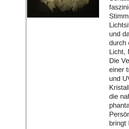
faszini
Stimm
Lichts
und da
durch
Licht,
Die Ve
einer 
und UV
Krista
die na
phanta
Persön
bringt