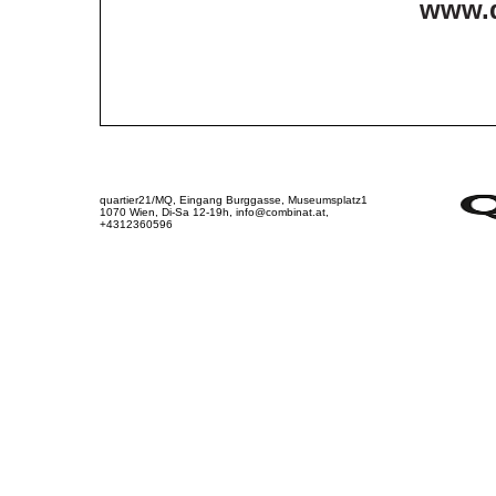
www.d
quartier21/MQ, Eingang Burggasse, Museumsplatz1
1070 Wien, Di-Sa 12-19h, info@combinat.at,
+4312360596