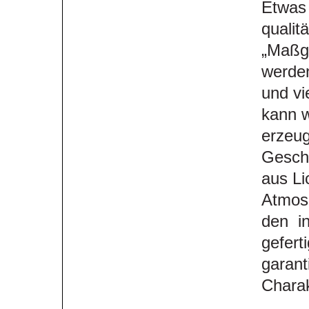
Etwas 
qualit
„Maßge
werden
und vi
kann w
erzeug
Geschi
aus Li
Atmosp
den in
gefert
garant
Charak