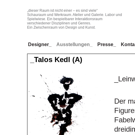
„dieser Raum ist nicht einer – es sind viele“
Schauraum und Werkraum. Atelier und Galerie. Labor und
Spielwiese. Ein bespielbarer Interaktionsraum
verschiedener Disziplinen und Genres.
Ein Zwischenraum von Design und Kunst.
Designer_
Ausstellungen_
Presse_
Konta
_Talos Kedl (A)
_Leinw
Der ma
Figure
Fabel
dreidi