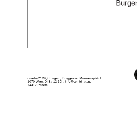
Burge
quartier21/MQ, Eingang Burggasse, Museumsplatz1
1070 Wien, Di-Sa 12-19h, info@combinat.at,
+4312360596