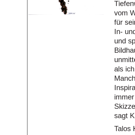
Tiefen
vom Wi
für se
In- un
und s
Bildha
unmitt
als ic
Manchm
Inspir
immer 
Skizze
sagt K
Talos 